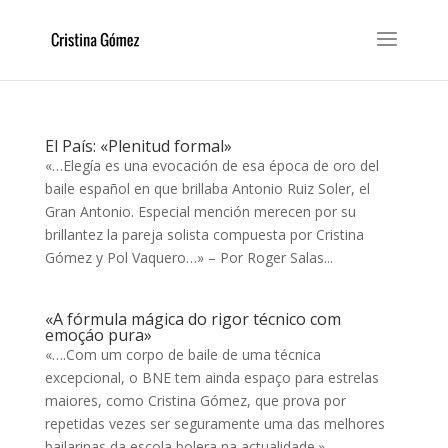
El País: «Plenitud formal»
«…Elegía es una evocación de esa época de oro del
baile español en que brillaba Antonio Ruiz Soler, el
Gran Antonio. Especial mención merecen por su
brillantez la pareja solista compuesta por Cristina
Gómez y Pol Vaquero…» – Por Roger Salas...
«A fórmula mágica do rigor técnico com
emoçáo pura»
«….Com um corpo de baile de uma técnica
excepcional, o BNE tem ainda espaço para estrelas
maiores, como Cristina Gómez, que prova por
repetidas vezes ser seguramente uma das melhores
bailarinas da escola bolera na actualidade.» –